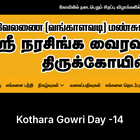
கோவிலில் நடைபெறும் சிறப்பு விழாக்களில் உபயதார
ு
எங்களை பற்றி
நிகழ்வுகள்
வலைப்பதிவுகள்
எங்களை தொடர்ப
Kothara Gowri Day -14