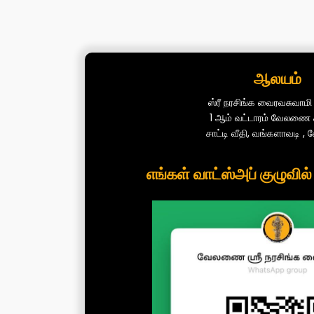
ஆலயம்
ஸ்ரீ நரசிங்க வைரவசுவாம
1 ஆம் வட்டாரம் வேலணை க
சாட்டி வீதி, வங்களாவடி 
எங்கள் வாட்ஸ்அப் குழுவி