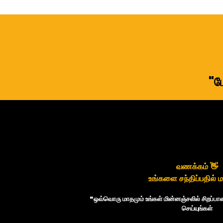
"ம
வணக்கம் 👋
உங்களை சந்திப்பதில் மக
"ஒவ்வொரு மாதமும் உங்கள் மின்னஞ்சலில் சிறப்ப
செய்யுங்கள்