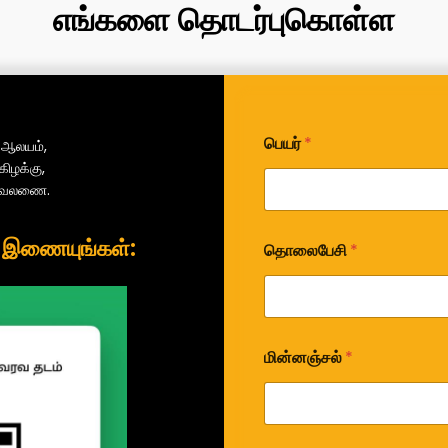
எங்களை தொடர்புகொள்ள
பெயர்
*
ி ஆலயம்,
ிழக்கு,
, வேலணை.
ல் இணையுங்கள்:
தொலைபேசி
*
மின்னஞ்சல்
*