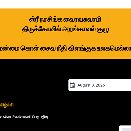
ஸ்ரீ நரசிங்க வைரவசுவாமி
திருக்கோவில் அறங்காவல் குழு
ேன்மை கொள் சைவ நீதி விளங்குக உலகமெல்லா
ிழ்ச்சி
ான உள்ளடக்கங்களைப் பெற பதிவு