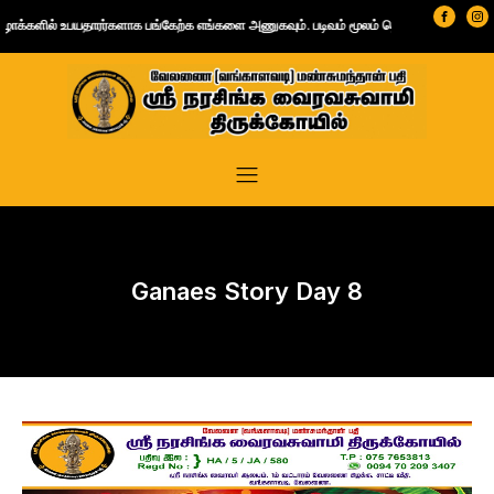
்கேற்க எங்களை அணுகவும். படிவம் மூலம் தொடர்பு கொள்ள
இங்கே கிளிக் செய்யவும்
| வாட்ஸ்
Ganaes Story Day 8