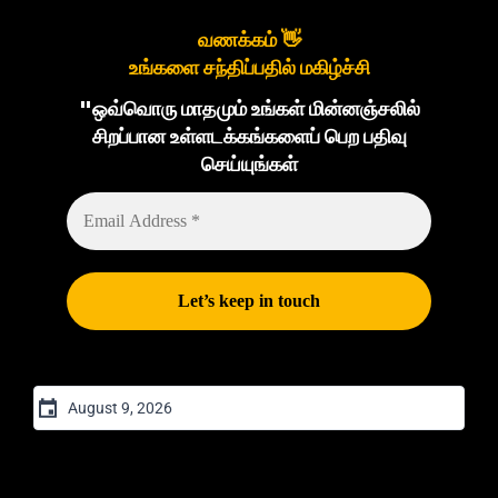
வணக்கம் 👋
உங்களை சந்திப்பதில் மகிழ்ச்சி
"ஒவ்வொரு மாதமும் உங்கள் மின்னஞ்சலில்
சிறப்பான உள்ளடக்கங்களைப் பெற பதிவு
செய்யுங்கள்