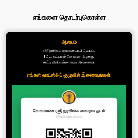
எங்களை தொடர்புகொள்ள
ஆலயம்
ஸ்ரீ நரசிங்க வைரவசுவாமி ஆலயம்,
1 ஆம் வட்டாரம் வேலணை கிழக்கு,
சாட்டி வீதி, வங்களாவடி , வேலணை.
எங்கள் வாட்ஸ்அப் குழுவில் இணையுங்கள்: