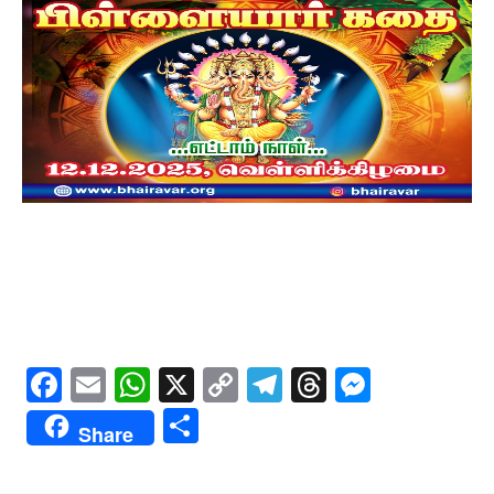
Facebook
Email
WhatsApp
X
Copy
Telegram
Threads
Messe
Link
Share
Share