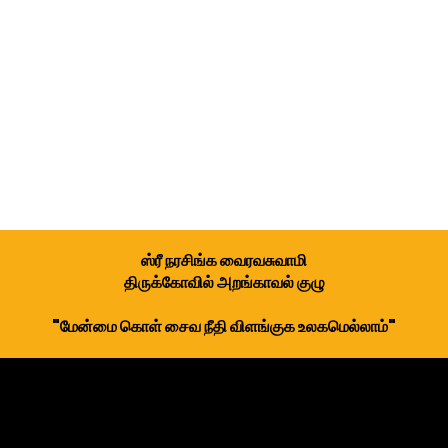
ஸ்ரீ நரசிங்க வைரவசுவாமி
திருக்கோவில் அறங்காவல் குழு
"மேன்மை கொள் சைவ நீதி விளங்குக உலகமெல்லாம்"