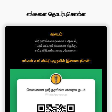
எங்களை தொடர்புகொள்ள
ஆலயம்
ஸ்ரீ நரசிங்க வைரவசுவாமி ஆலயம்,
1 ஆம் வட்டாரம் வேலணை கிழக்கு,
சாட்டி வீதி, வங்களாவடி , வேலணை.
எங்கள் வாட்ஸ்அப் குழுவில் இணையுங்கள்: