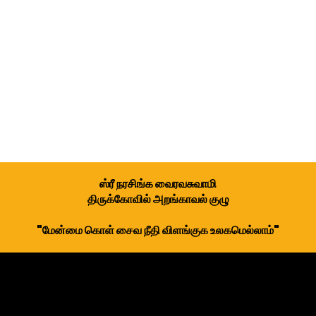
ஸ்ரீ நரசிங்க வைரவசுவாமி
திருக்கோவில் அறங்காவல் குழு
"மேன்மை கொள் சைவ நீதி விளங்குக உலகமெல்லாம்"