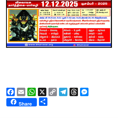
Facebook
Email
WhatsApp
X
Copy
Telegram
Threads
Messe
Link
Share
Share