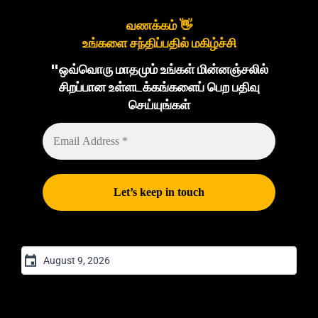
வணக்கம் 👋
உங்களை சந்திப்பதில் மகிழ்ச்சி
"ஒவ்வொரு மாதமும் உங்கள் மின்னஞ்சலில்
சிறப்பான உள்ளடக்கங்களைப் பெற பதிவு
செய்யுங்கள்