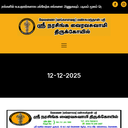
்கேற்க எங்களை அணுகவும். படிவம் மூலம் தொடர்பு கொள்ள
இங்கே கிளிக் செய்யவும்
| வாட்ஸ்அ
12-12-2025